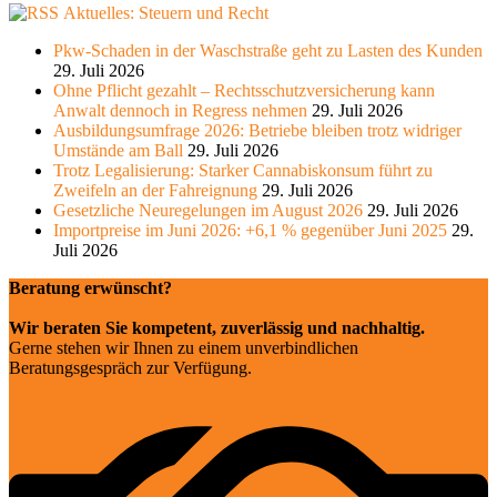
Aktuelles: Steuern und Recht
Pkw-Schaden in der Waschstraße geht zu Lasten des Kunden
29. Juli 2026
Ohne Pflicht gezahlt – Rechtsschutzversicherung kann
Anwalt dennoch in Regress nehmen
29. Juli 2026
Ausbildungsumfrage 2026: Betriebe bleiben trotz widriger
Umstände am Ball
29. Juli 2026
Trotz Legalisierung: Starker Cannabiskonsum führt zu
Zweifeln an der Fahreignung
29. Juli 2026
Gesetzliche Neuregelungen im August 2026
29. Juli 2026
Importpreise im Juni 2026: +6,1 % gegenüber Juni 2025
29.
Juli 2026
Beratung erwünscht?
Wir beraten Sie kompetent, zuverlässig und nachhaltig.
Gerne stehen wir Ihnen zu einem unverbindlichen
Beratungsgespräch zur Verfügung.