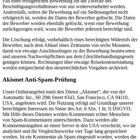
Fall einer erfolgreichen Bewerbung für die Zwecke des
Beschäftigungsverhältnisses von uns weiterverarbeitet werden.
Andernfalls, sofern die Bewerbung auf ein Stellenangebot nicht
erfolgreich ist, werden die Daten der Bewerber gelöscht. Die Daten
der Bewerber werden ebenfalls gelöscht, wenn eine Bewerbung
zurückgezogen wird, wozu die Bewerber jederzeit berechtigt sind.
Die Löschung erfolgt, vorbehaltlich eines berechtigten Widerrufs der
Bewerber, nach dem Ablauf eines Zeitraums von sechs Monaten,
damit wir etwaige Anschlussfragen zu der Bewerbung beantworten
und unseren Nachweispflichten aus dem Gleichbehandlungsgesetz
genügen können. Rechnungen über etwaige Reisekostenerstattung
werden entsprechend den steuerrechtlichen Vorgaben archiviert.
Akismet Anti-Spam-Prüfung
Unser Onlineangebot nutzt den Dienst „Akismet“, der von der
Automattic Inc., 60 29th Street #343, San Francisco, CA 94110,
USA, angeboten wird. Die Nutzung erfolgt auf Grundlage unserer
berechtigten Interessen im Sinne des Art. 6 Abs. 1 lit. f) DSGVO.
Mit Hilfe dieses Dienstes werden Kommentare echter Menschen
von Spam-Kommentaren unterschieden. Dazu werden alle
Kommentarangaben an einen Server in den USA verschickt, wo sie
analysiert und für Vergleichszwecke vier Tage lang gespeichert
werden. Ist ein Kommentar als Spam eingestuft worden, werden die