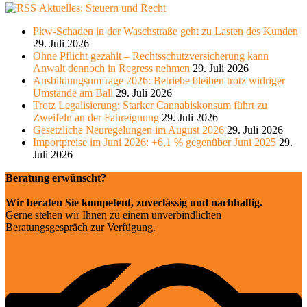
Aktuelles: Steuern und Recht
Pkw-Schaden in der Waschstraße geht zu Lasten des Kunden
29. Juli 2026
Ohne Pflicht gezahlt – Rechtsschutzversicherung kann
Anwalt dennoch in Regress nehmen
29. Juli 2026
Ausbildungsumfrage 2026: Betriebe bleiben trotz widriger
Umstände am Ball
29. Juli 2026
Trotz Legalisierung: Starker Cannabiskonsum führt zu
Zweifeln an der Fahreignung
29. Juli 2026
Gesetzliche Neuregelungen im August 2026
29. Juli 2026
Importpreise im Juni 2026: +6,1 % gegenüber Juni 2025
29.
Juli 2026
Beratung erwünscht?
Wir beraten Sie kompetent, zuverlässig und nachhaltig.
Gerne stehen wir Ihnen zu einem unverbindlichen
Beratungsgespräch zur Verfügung.