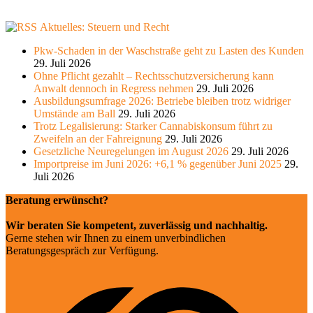
Aktuelles: Steuern und Recht
Pkw-Schaden in der Waschstraße geht zu Lasten des Kunden
29. Juli 2026
Ohne Pflicht gezahlt – Rechtsschutzversicherung kann
Anwalt dennoch in Regress nehmen
29. Juli 2026
Ausbildungsumfrage 2026: Betriebe bleiben trotz widriger
Umstände am Ball
29. Juli 2026
Trotz Legalisierung: Starker Cannabiskonsum führt zu
Zweifeln an der Fahreignung
29. Juli 2026
Gesetzliche Neuregelungen im August 2026
29. Juli 2026
Importpreise im Juni 2026: +6,1 % gegenüber Juni 2025
29.
Juli 2026
Beratung erwünscht?
Wir beraten Sie kompetent, zuverlässig und nachhaltig.
Gerne stehen wir Ihnen zu einem unverbindlichen
Beratungsgespräch zur Verfügung.