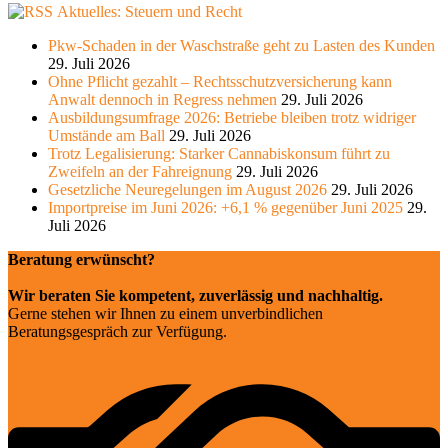
Aktuelles: Steuern und Recht
Pkw-Schaden in der Waschstraße geht zu Lasten des Kunden
29. Juli 2026
Ohne Pflicht gezahlt – Rechtsschutzversicherung kann
Anwalt dennoch in Regress nehmen
29. Juli 2026
Ausbildungsumfrage 2026: Betriebe bleiben trotz widriger
Umstände am Ball
29. Juli 2026
Trotz Legalisierung: Starker Cannabiskonsum führt zu
Zweifeln an der Fahreignung
29. Juli 2026
Gesetzliche Neuregelungen im August 2026
29. Juli 2026
Importpreise im Juni 2026: +6,1 % gegenüber Juni 2025
29.
Juli 2026
Beratung erwünscht?
Wir beraten Sie kompetent, zuverlässig und nachhaltig.
Gerne stehen wir Ihnen zu einem unverbindlichen
Beratungsgespräch zur Verfügung.