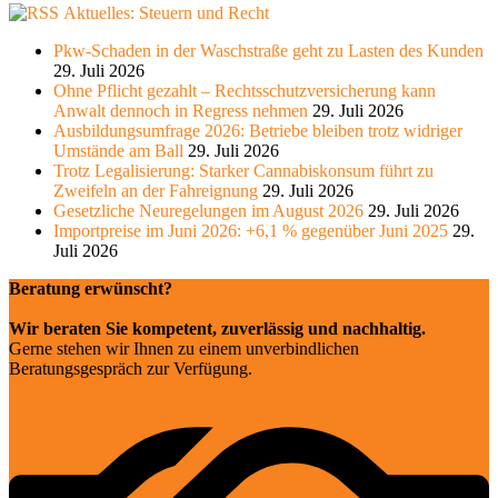
Aktuelles: Steuern und Recht
Pkw-Schaden in der Waschstraße geht zu Lasten des Kunden
29. Juli 2026
Ohne Pflicht gezahlt – Rechtsschutzversicherung kann
Anwalt dennoch in Regress nehmen
29. Juli 2026
Ausbildungsumfrage 2026: Betriebe bleiben trotz widriger
Umstände am Ball
29. Juli 2026
Trotz Legalisierung: Starker Cannabiskonsum führt zu
Zweifeln an der Fahreignung
29. Juli 2026
Gesetzliche Neuregelungen im August 2026
29. Juli 2026
Importpreise im Juni 2026: +6,1 % gegenüber Juni 2025
29.
Juli 2026
Beratung erwünscht?
Wir beraten Sie kompetent, zuverlässig und nachhaltig.
Gerne stehen wir Ihnen zu einem unverbindlichen
Beratungsgespräch zur Verfügung.