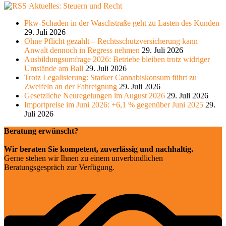
Aktuelles: Steuern und Recht
Pkw-Schaden in der Waschstraße geht zu Lasten des Kunden
29. Juli 2026
Ohne Pflicht gezahlt – Rechtsschutzversicherung kann
Anwalt dennoch in Regress nehmen
29. Juli 2026
Ausbildungsumfrage 2026: Betriebe bleiben trotz widriger
Umstände am Ball
29. Juli 2026
Trotz Legalisierung: Starker Cannabiskonsum führt zu
Zweifeln an der Fahreignung
29. Juli 2026
Gesetzliche Neuregelungen im August 2026
29. Juli 2026
Importpreise im Juni 2026: +6,1 % gegenüber Juni 2025
29.
Juli 2026
Beratung erwünscht?
Wir beraten Sie kompetent, zuverlässig und nachhaltig.
Gerne stehen wir Ihnen zu einem unverbindlichen
Beratungsgespräch zur Verfügung.