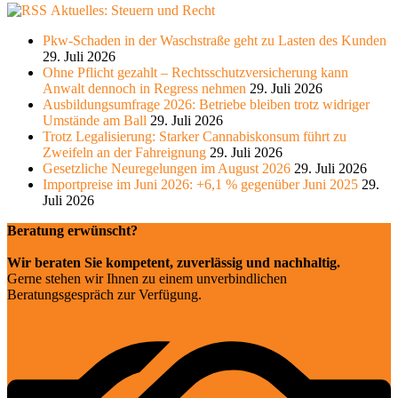
Aktuelles: Steuern und Recht
Pkw-Schaden in der Waschstraße geht zu Lasten des Kunden
29. Juli 2026
Ohne Pflicht gezahlt – Rechtsschutzversicherung kann
Anwalt dennoch in Regress nehmen
29. Juli 2026
Ausbildungsumfrage 2026: Betriebe bleiben trotz widriger
Umstände am Ball
29. Juli 2026
Trotz Legalisierung: Starker Cannabiskonsum führt zu
Zweifeln an der Fahreignung
29. Juli 2026
Gesetzliche Neuregelungen im August 2026
29. Juli 2026
Importpreise im Juni 2026: +6,1 % gegenüber Juni 2025
29.
Juli 2026
Beratung erwünscht?
Wir beraten Sie kompetent, zuverlässig und nachhaltig.
Gerne stehen wir Ihnen zu einem unverbindlichen
Beratungsgespräch zur Verfügung.